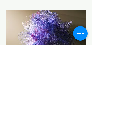
Flexibilität & Iteration
Dynamik ist eine Chance, keine
Gefahr. Denn: Veränderung
geschieht nicht auf Knopfdruck. Ich
arbeite mit einem agilen, iterativen
Ansatz, der Anpassung und
Weiterentwicklung jederzeit